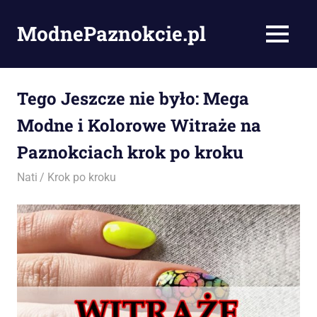
Skip
to
ModnePaznokcie.pl
MENU
content
Pomysły
na
paznokcie
Tego Jeszcze nie było: Mega
–
Modne i Kolorowe Witraże na
artykuły,
zdjęcia
Paznokciach krok po kroku
i
porady
23/03/2017
Nati
Krok po kroku