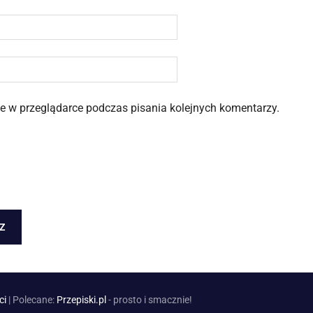
 w przeglądarce podczas pisania kolejnych komentarzy.
ci
| Polecane:
Przepiski.pl
- prosto i smacznie!