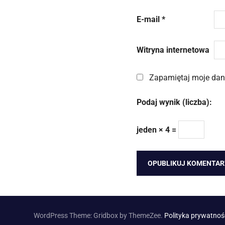
E-mail
*
Witryna internetowa
Zapamiętaj moje dane
Podaj wynik (liczba):
jeden × 4 =
WordPress Theme: Gridbox by ThemeZee.
Polityka prywatnoś