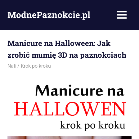
Skip
to
ModnePaznokcie.pl
MENU
content
Pomysły
na
paznokcie
Manicure na Halloween: Jak
–
zrobić mumię 3D na paznokciach
artykuły,
zdjęcia
22/10/2015
Nati
Krok po kroku
i
porady