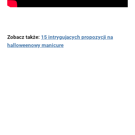
Zobacz także:
15 intrygujacych propozycji na
halloweenowy manicure