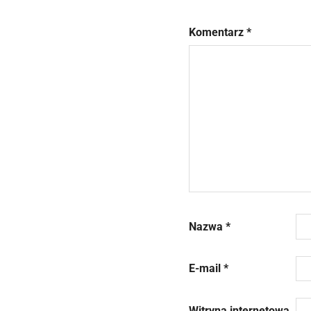
Komentarz
*
Nazwa
*
E-mail
*
Witryna internetowa