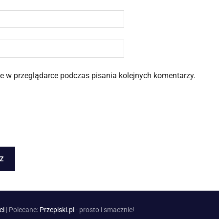
 w przeglądarce podczas pisania kolejnych komentarzy.
ci
| Polecane:
Przepiski.pl
- prosto i smacznie!