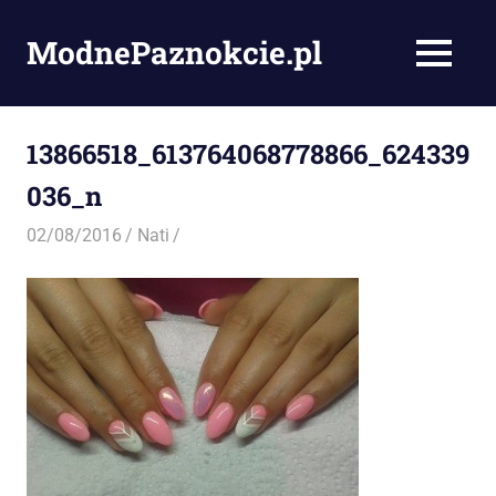
Skip
to
ModnePaznokcie.pl
MENU
content
Pomysły
na
paznokcie
13866518_613764068778866_624339
–
036_n
artykuły,
zdjęcia
02/08/2016
Nati
i
porady