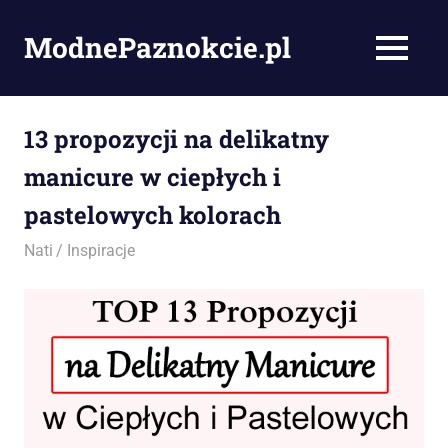
Skip
to
ModnePaznokcie.pl
MENU
content
Pomysły
na
paznokcie
13 propozycji na delikatny
–
manicure w ciepłych i
artykuły,
zdjęcia
pastelowych kolorach
i
porady
17/05/2016
Nati
Inspiracje